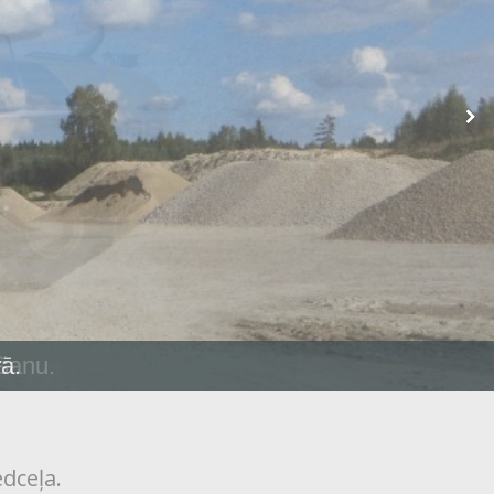
ušanu.
dceļa.