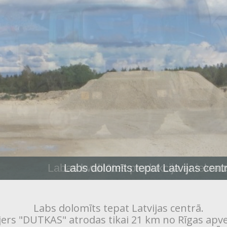
Labas kvalitātes produkcija ar iekra
Labs dolomīts tepat Latvijas centrā.
jers "DUTKAS" atrodas tikai 21 km no Rīgas apve